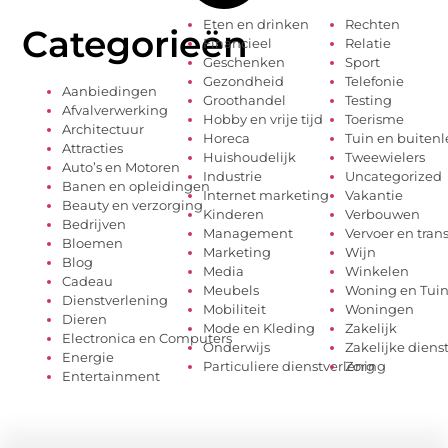
Eten en drinken
Rechten
Categorieën
Financieel
Relatie
Geschenken
Sport
Gezondheid
Telefonie
Aanbiedingen
Groothandel
Testing
Afvalverwerking
Hobby en vrije tijd
Toerisme
Architectuur
Horeca
Tuin en buiten
Attracties
Huishoudelijk
Tweewielers
Auto’s en Motoren
Industrie
Uncategorized
Banen en opleidingen
Internet marketing
Vakantie
Beauty en verzorging
Kinderen
Verbouwen
Bedrijven
Management
Vervoer en tran
Bloemen
Marketing
Wijn
Blog
Media
Winkelen
Cadeau
Meubels
Woning en Tui
Dienstverlening
Mobiliteit
Woningen
Dieren
Mode en Kleding
Zakelijk
Electronica en Computers
Onderwijs
Zakelijke diens
Energie
Particuliere dienstverlening
Zorg
Entertainment