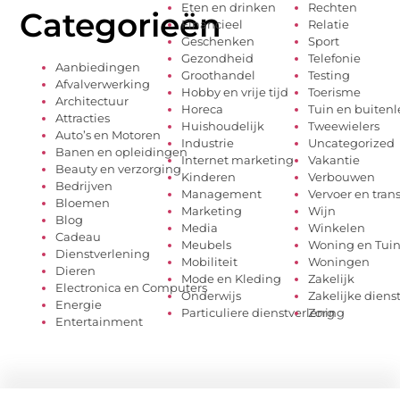
Eten en drinken
Rechten
Categorieën
Financieel
Relatie
Geschenken
Sport
Gezondheid
Telefonie
Aanbiedingen
Groothandel
Testing
Afvalverwerking
Hobby en vrije tijd
Toerisme
Architectuur
Horeca
Tuin en buiten
Attracties
Huishoudelijk
Tweewielers
Auto’s en Motoren
Industrie
Uncategorized
Banen en opleidingen
Internet marketing
Vakantie
Beauty en verzorging
Kinderen
Verbouwen
Bedrijven
Management
Vervoer en tran
Bloemen
Marketing
Wijn
Blog
Media
Winkelen
Cadeau
Meubels
Woning en Tui
Dienstverlening
Mobiliteit
Woningen
Dieren
Mode en Kleding
Zakelijk
Electronica en Computers
Onderwijs
Zakelijke diens
Energie
Particuliere dienstverlening
Zorg
Entertainment