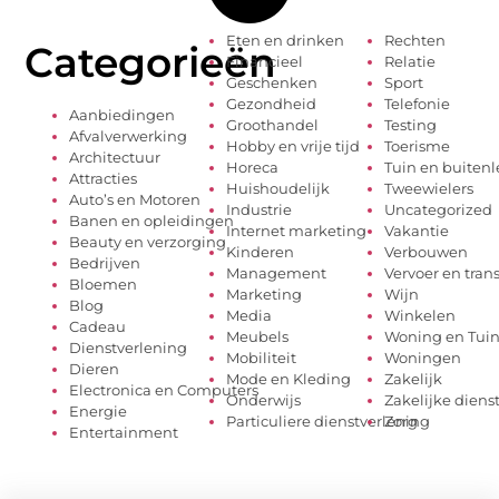
Eten en drinken
Rechten
Categorieën
Financieel
Relatie
Geschenken
Sport
Gezondheid
Telefonie
Aanbiedingen
Groothandel
Testing
Afvalverwerking
Hobby en vrije tijd
Toerisme
Architectuur
Horeca
Tuin en buiten
Attracties
Huishoudelijk
Tweewielers
Auto’s en Motoren
Industrie
Uncategorized
Banen en opleidingen
Internet marketing
Vakantie
Beauty en verzorging
Kinderen
Verbouwen
Bedrijven
Management
Vervoer en tran
Bloemen
Marketing
Wijn
Blog
Media
Winkelen
Cadeau
Meubels
Woning en Tui
Dienstverlening
Mobiliteit
Woningen
Dieren
Mode en Kleding
Zakelijk
Electronica en Computers
Onderwijs
Zakelijke diens
Energie
Particuliere dienstverlening
Zorg
Entertainment