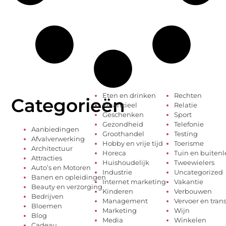
Eten en drinken
Rechten
Categorieën
Financieel
Relatie
Geschenken
Sport
Gezondheid
Telefonie
Aanbiedingen
Groothandel
Testing
Afvalverwerking
Hobby en vrije tijd
Toerisme
Architectuur
Horeca
Tuin en buiten
Attracties
Huishoudelijk
Tweewielers
Auto’s en Motoren
Industrie
Uncategorized
Banen en opleidingen
Internet marketing
Vakantie
Beauty en verzorging
Kinderen
Verbouwen
Bedrijven
Management
Vervoer en tran
Bloemen
Marketing
Wijn
Blog
Media
Winkelen
Cadeau