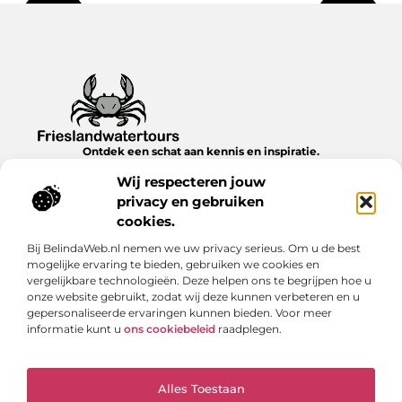
Ontdek een schat aan kennis en inspiratie.
Blader door onze blogs en artikelen en laat je verrassen door
Wij respecteren jouw
nieuwe inzichten en ideeën.
privacy en gebruiken
Bericht categorie
cookies.
Bij BelindaWeb.nl nemen we uw privacy serieus. Om u de best
mogelijke ervaring te bieden, gebruiken we cookies en
vergelijkbare technologieën. Deze helpen ons te begrijpen hoe u
Onze informatie
onze website gebruikt, zodat wij deze kunnen verbeteren en u
gepersonaliseerde ervaringen kunnen bieden. Voor meer
Verdien geld met je website: realistische strategieën & scherpe inzichten
informatie kunt u
ons cookiebeleid
raadplegen.
Alles Toestaan
Website index
Cookiebeleid (EU)