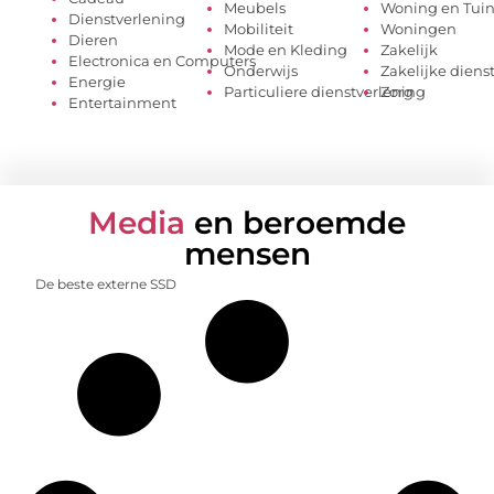
Meubels
Woning en Tui
Dienstverlening
Mobiliteit
Woningen
Dieren
Mode en Kleding
Zakelijk
Electronica en Computers
Onderwijs
Zakelijke diens
Energie
Particuliere dienstverlening
Zorg
Entertainment
Media
en beroemde
mensen
De beste externe SSD