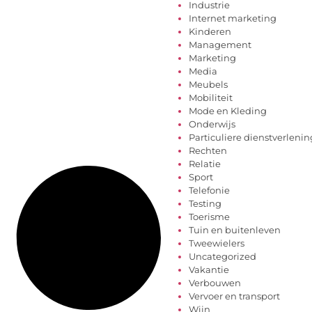
Industrie
Internet marketing
Kinderen
Management
Marketing
Media
Meubels
Mobiliteit
Mode en Kleding
Onderwijs
Particuliere dienstverlenin
Rechten
Relatie
Sport
Telefonie
Testing
Toerisme
Tuin en buitenleven
Tweewielers
Uncategorized
Vakantie
Verbouwen
Vervoer en transport
Wijn