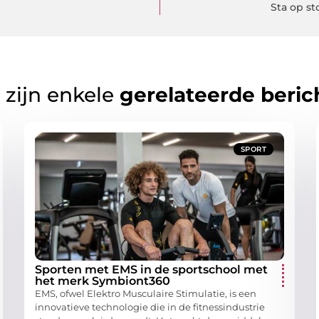
Sta op st
 zijn enkele
gerelateerde beric
SPORT
Sporten met EMS in de sportschool met
het merk Symbiont360
EMS, ofwel Elektro Musculaire Stimulatie, is een
innovatieve technologie die in de fitnessindustrie