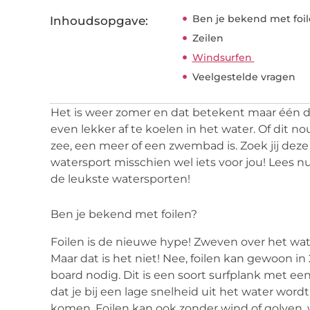
Ben je bekend met foi
Inhoudsopgave:
Zeilen
Windsurfen
Veelgestelde vragen
Het is
weer
zomer
en
dat
betekent
maar
één
d
even lekker
af
te
koelen
in
het
water. Of
dit
no
zee,
een
meer
of
een
zwembad
is.
Zoek
jij
deze
watersport
misschien
wel
iets
voor
jou
! Lees n
de
leukste
watersporten
!
Ben je bekend met foilen?
Foilen
is de nieuwe hype! Zweven over het water
Maar dat is het niet! Nee,
foilen
kan gewoon in 2
board
nodig
. Dit is een soort surfplank met ee
dat je bij een lage snelheid uit het water wordt 
komen.
Foilen
kan ook zonder wind of golven, 