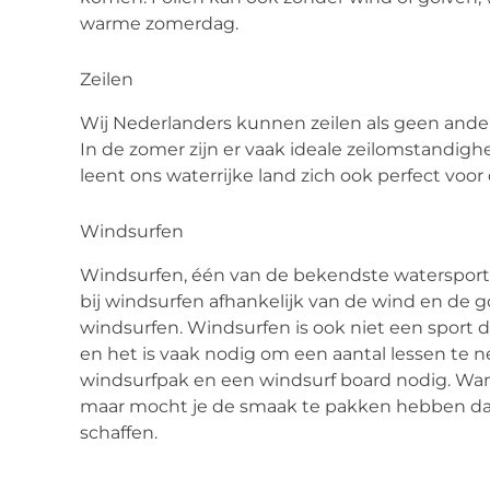
warme zo
merdag.
Zeilen
Wij Nederlanders kunnen zeilen als geen ander. 
In de zomer zijn er vaak ideale zeilomstandigh
leent ons waterrijke land zich ook perfect voor 
Windsurfen
Windsurfen, één van de bekendste watersporten
bij windsurfen afhankelijk van de wind en de go
windsurfen. Win
dsurfen is ook niet een sport 
en het is vaak nodig om een aantal lessen te n
windsurfpak en een
windsurf board
nodig
.
Wan
maar mocht je de smaak te pakken hebben dan i
schaffen.