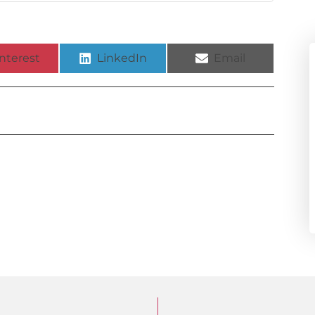
nterest
LinkedIn
Email