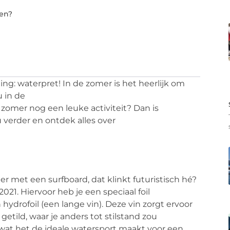
len?
ing:
waterpret
! In de
zomer
is het
heerlijk
om
u
in de
zomer
nog
een
leuke
activiteit
? Dan is
u
verder
en
ontdek
alles
over
 met een surfboard, dat klinkt futuristisch hé?
021. Hiervoor heb je een speciaal
foil
n
hydrofoil
(een lange vin). Deze vin zorgt ervoor
getild, waar je anders tot stilstand zou
wat het de ideale watersport maakt voor een