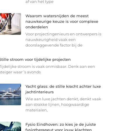
af van het type
Waarom watersnijden de meest
nauwkeurige keuze is voor complexe
onderdelen
Voor projectingenieurs en ontwerpers is
nauwkeurigheid vaak een
doorslaggevende factor bij de
Stille stroom voor tijdelijke projecten
Tijdelijke stroom is vaak onmisbaar. Denk aan een
steiger waar ’s avonds
Yacht glass: de stille kracht achter luxe
jachtinterieurs
Wie aan luxe jachten denkt, denkt vaak
aan strakke lijnen, hoogwaardige
materialen,
Fysio Eindhoven: zo kies je de juiste
fysiotherapeut voor jouw klachten