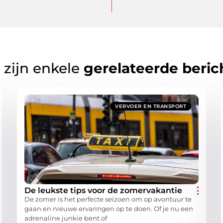
 zijn enkele
gerelateerde beric
VERVOER EN TRANSPORT
De leukste tips voor de zomervakantie
De zomer is het perfecte seizoen om op avontuur te
gaan en nieuwe ervaringen op te doen. Of je nu een
adrenaline junkie bent of