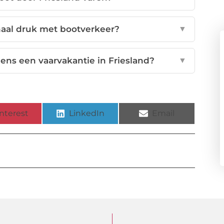
naal druk met bootverkeer?
▼
ens een vaarvakantie in Friesland?
▼
nterest
LinkedIn
Email