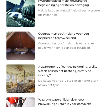
Fysiotherapie Ermelo: deskundige
begeleiding bij herstel en beweging
Heb je last van pijn, stijfheid of een blessure
die maar niet
Overnachten op Ameland voor een
inspirerend teamweekend
Overnachten op Ameland is een sterke
keuze wanneer je een bedrijfsuitje of
Appartement of eengezinswoning: welke
sloten passen het beste bij jouw type
woning?
De keuze voor de juiste sloten hangt sterk
af van het type
Waarom watersnijden de meest
nauwkeurige keuze is voor complexe