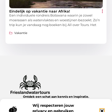
Eindelijk op vakantie naar Afrika!
Een individuele rondreis Botswana waarin je zowel
moerassen als watervlaktes en woestijnen bezoekt. Zo’n
trip kun je vandaag nog boeken bij All over Tours. Het
Vakantie
Ontdek een schat aan kennis en inspiratie.
Blader door onze blogs en artikelen en laat je verrassen door
Wij respecteren jouw
nieuwe inzichten en ideeën.
privacy en gebruiken