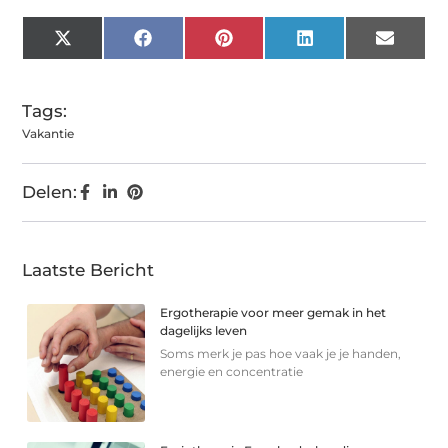
X
Facebook
Pinterest
LinkedIn
Email
(Twitter)
Tags:
Vakantie
Delen:
Laatste Bericht
Ergotherapie voor meer gemak in het
dagelijks leven
Soms merk je pas hoe vaak je je handen,
energie en concentratie