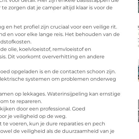
ht voor detail. Hier zijn enkele basisstappen die
e zorgen dat je camper altijd klaar is voor de
 het profiel zijn cruciaal voor een veilige rit.
nd en voor elke lange reis. Het behouden van de
dstofkosten.
de olie, koelvloeistof, remvloeistof en
sis. Dit voorkomt oververhitting en andere
goed opgeladen is en de contacten schoon zijn.
e elektrische systemen om problemen onderweg
amen op lekkages. Waterinsijpeling kan ernstige
 om te repareren.
jken door een professional. Goed
or je veiligheid op de weg.
 te voeren, kun je dure reparaties en pech
owel de veiligheid als de duurzaamheid van je