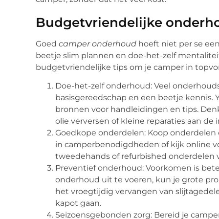
Budgetvriendelijke onderh
Goed
camper onderhoud
hoeft niet per se ee
beetje slim plannen en doe-het-zelf mentaliteit
budgetvriendelijke tips om je camper in topv
Doe-het-zelf onderhoud: Veel onderhouds
basisgereedschap en een beetje kennis. 
bronnen voor handleidingen en tips. Denk 
olie verversen of kleine reparaties aan de 
Goedkope onderdelen: Koop onderdelen en 
in camperbenodigdheden of kijk online v
tweedehands of refurbished onderdelen vi
Preventief onderhoud: Voorkomen is bete
onderhoud uit te voeren, kun je grote pr
het vroegtijdig vervangen van slijtagede
kapot gaan.
Seizoensgebonden zorg: Bereid je camper 