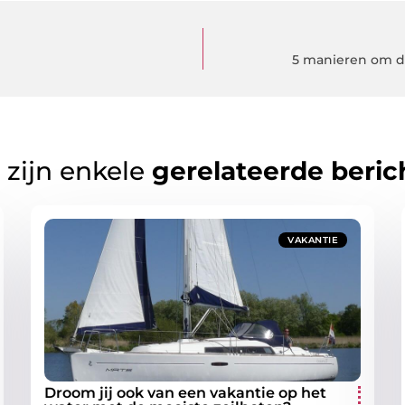
5 manieren om d
 zijn enkele
gerelateerde beric
VAKANTIE
Droom jij ook van een vakantie op het