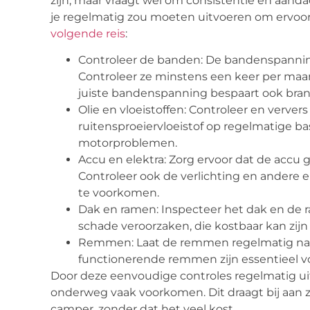
zijn, maar vraagt wel om consistentie en aandac
je regelmatig zou moeten uitvoeren om ervoor t
volgende reis
:
Controleer de banden: De bandenspanning en
Controleer ze minstens een keer per maa
juiste bandenspanning bespaart ook bran
Olie en vloeistoffen: Controleer en ververs 
ruitensproeiervloeistof op regelmatige ba
motorproblemen.
Accu en elektra: Zorg ervoor dat de accu 
Controleer ook de verlichting en ander
te voorkomen.
Dak en ramen: Inspecteer het dak en de r
schade veroorzaken, die kostbaar kan zijn
Remmen: Laat de remmen regelmatig naki
functionerende remmen zijn essentieel vo
Door deze eenvoudige controles regelmatig uit
onderweg vaak voorkomen. Dit draagt bij aan z
camper, zonder dat het veel kost.