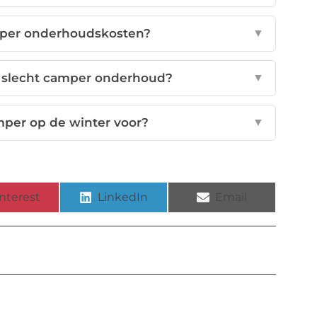
mper onderhoudskosten?
▼
an slecht camper onderhoud?
▼
mper op de winter voor?
▼
nterest
LinkedIn
Email