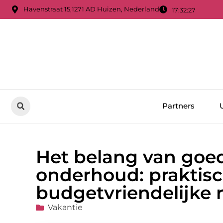
Havenstraat 15,1271 AD Huizen, Nederland
17:32:29
Partners
Het belang van goe
onderhoud: praktisc
budgetvriendelijke r
Vakantie