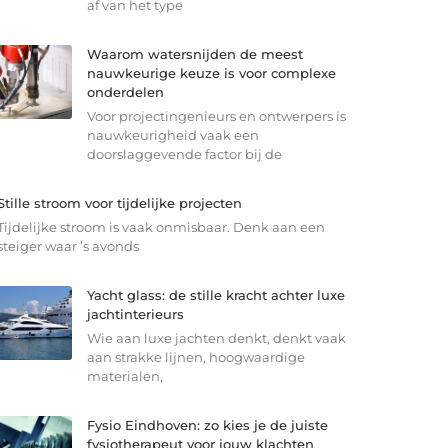
af van het type
Waarom watersnijden de meest
nauwkeurige keuze is voor complexe
onderdelen
Voor projectingenieurs en ontwerpers is
nauwkeurigheid vaak een
doorslaggevende factor bij de
Stille stroom voor tijdelijke projecten
Tijdelijke stroom is vaak onmisbaar. Denk aan een
steiger waar ’s avonds
Yacht glass: de stille kracht achter luxe
jachtinterieurs
Wie aan luxe jachten denkt, denkt vaak
aan strakke lijnen, hoogwaardige
materialen,
Fysio Eindhoven: zo kies je de juiste
fysiotherapeut voor jouw klachten