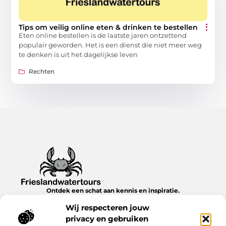
Tips om veilig online eten & drinken te bestellen
Eten online bestellen is de laatste jaren ontzettend
populair geworden. Het is een dienst die niet meer weg
te denken is uit het dagelijkse leven
Rechten
Ontdek een schat aan kennis en inspiratie.
Blader door onze blogs en artikelen en laat je verrassen door
Wij respecteren jouw
nieuwe inzichten en ideeën.
privacy en gebruiken