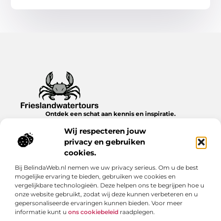
Ontdek een schat aan kennis en inspiratie.
Blader door onze blogs en artikelen en laat je verrassen door
Wij respecteren jouw
nieuwe inzichten en ideeën.
privacy en gebruiken
Bericht categorie
cookies.
Bij BelindaWeb.nl nemen we uw privacy serieus. Om u de best
mogelijke ervaring te bieden, gebruiken we cookies en
vergelijkbare technologieën. Deze helpen ons te begrijpen hoe u
Onze informatie
onze website gebruikt, zodat wij deze kunnen verbeteren en u
gepersonaliseerde ervaringen kunnen bieden. Voor meer
Verdien geld met je website: realistische strategieën & scherpe inzichten
informatie kunt u
ons cookiebeleid
raadplegen.