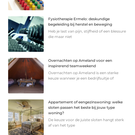
Fysiotherapie Ermelo: deskundige
begeleiding bij herstel en beweging
Heb je last van pijn, stijfheid of een blessure
die maar niet
Overnachten op Ameland voor een
inspirerend teamweekend
Overnachten op Ameland is een sterke
keuze wanneer je een bedrijfsuitje of
Appartement of eengezinswoning: welke
sloten passen het beste bij jouw type
woning?
De keuze voor de juiste sloten hangt sterk
af van het type