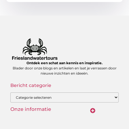
Ontdek een schat aan kennis en inspiratie.
Blader door onze blogs en artikelen en laat je verrassen door
nieuwe inzichten en ideeën.
Bericht categorie
Onze informatie
Verdien geld met je website: realistische strategieën & scherpe inzichten