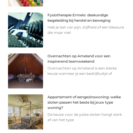
Fysiotherapie Ermelo: deskundige
begeleiding bij herstel en beweging
Heb je last van pijn, stijfheid of een blessure
die maar niet
Overnachten op Ameland voor een
inspirerend teamweekend
Overnachten op Ameland is een sterke
keuze wanneer je een bedrijfsuitje of
Appartement of eengezinswoning: welke
sloten passen het beste bij jouw type
woning?
De keuze voor de juiste sloten hangt sterk
af van het type