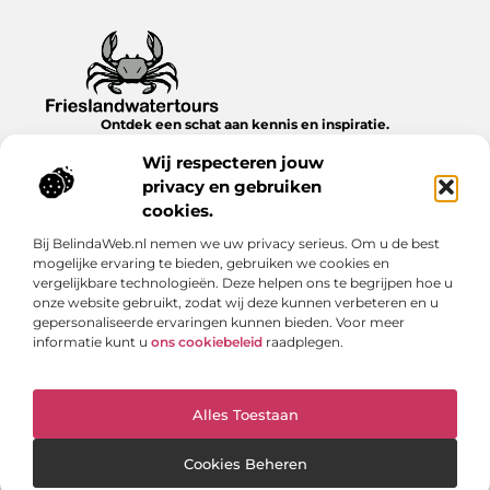
Ontdek een schat aan kennis en inspiratie.
Blader door onze blogs en artikelen en laat je verrassen door
Wij respecteren jouw
nieuwe inzichten en ideeën.
privacy en gebruiken
Bericht categorie
cookies.
Bij BelindaWeb.nl nemen we uw privacy serieus. Om u de best
mogelijke ervaring te bieden, gebruiken we cookies en
vergelijkbare technologieën. Deze helpen ons te begrijpen hoe u
Onze informatie
onze website gebruikt, zodat wij deze kunnen verbeteren en u
gepersonaliseerde ervaringen kunnen bieden. Voor meer
Verdien geld met je website: realistische strategieën & scherpe inzichten
informatie kunt u
ons cookiebeleid
raadplegen.
Alles Toestaan
Website index
Cookiebeleid (EU)
@2025 www.frieslandwatertours.nl. All Right Reserved.
Cookies Beheren