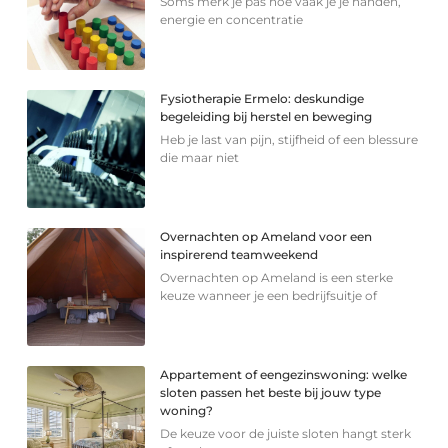
Soms merk je pas hoe vaak je je handen,
energie en concentratie
Fysiotherapie Ermelo: deskundige
begeleiding bij herstel en beweging
Heb je last van pijn, stijfheid of een blessure
die maar niet
Overnachten op Ameland voor een
inspirerend teamweekend
Overnachten op Ameland is een sterke
keuze wanneer je een bedrijfsuitje of
Appartement of eengezinswoning: welke
sloten passen het beste bij jouw type
woning?
De keuze voor de juiste sloten hangt sterk