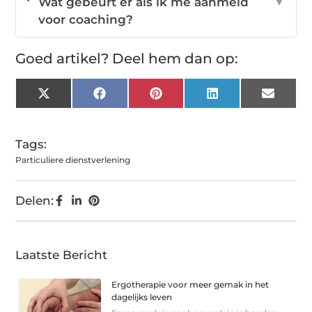
Wat gebeurt er als ik me aanmeld
▼
voor coaching?
Goed artikel? Deel hem dan op:
X
Facebook
Pinterest
LinkedIn
Email
(Twitter)
Tags:
Particuliere dienstverlening
Delen:
Laatste Bericht
Ergotherapie voor meer gemak in het
dagelijks leven