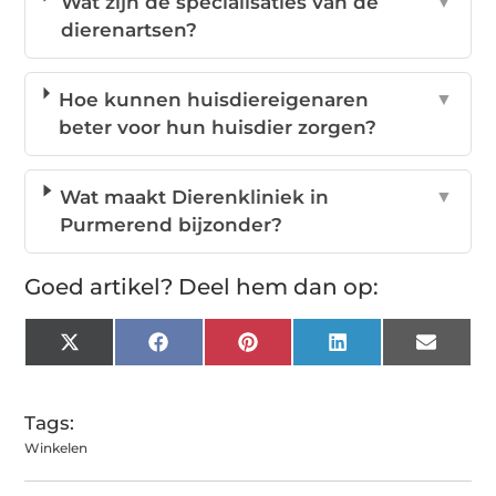
Wat zijn de specialisaties van de
▼
dierenartsen?
Hoe kunnen huisdiereigenaren
▼
beter voor hun huisdier zorgen?
Wat maakt Dierenkliniek in
▼
Purmerend bijzonder?
Goed artikel? Deel hem dan op:
X
Facebook
Pinterest
LinkedIn
Email
(Twitter)
Tags:
Winkelen