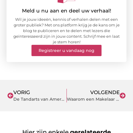
Meld u nu aan en deel uw verhaal!
Wil je jouw ideeën, kennis of verhalen delen met een
groter publiek? Met ons platform krijg je de kans om je
blog te publiceren en te delen met lezers die
geïnteresseerd zijn in jouw content. Schrijf mee en laat
je stem horen!
Registreer u vandaag nog
VORIG
VOLGENDE
De Tandarts van Amersfoort Die Een Glimlach op Jouw Gezicht Tovert
Waarom een Makelaar in Amersfoort je Sleutels tot Succes Verzekert
Hier zijn enkele
gerelateerde