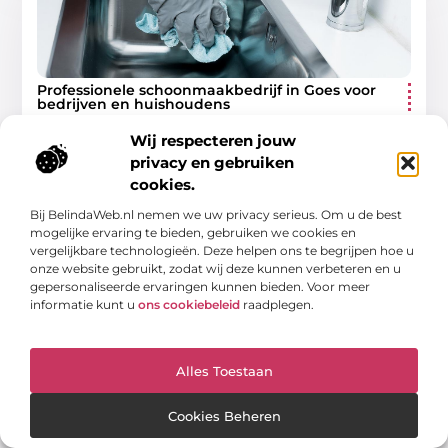
Professionele schoonmaakbedrijf in Goes voor
bedrijven en huishoudens
Welkom bij uw gids voor professionele
schoonmaakdiensten in Goes! In dit artikel onderzoeken
Wij respecteren jouw
we waarom het inhuren van een schoonmaakbedrijf in
privacy en gebruiken
Goes (lees het hier)
cookies.
Winkelen
Bij BelindaWeb.nl nemen we uw privacy serieus. Om u de best
mogelijke ervaring te bieden, gebruiken we cookies en
vergelijkbare technologieën. Deze helpen ons te begrijpen hoe u
onze website gebruikt, zodat wij deze kunnen verbeteren en u
gepersonaliseerde ervaringen kunnen bieden. Voor meer
informatie kunt u
ons cookiebeleid
raadplegen.
WINKELEN
Alles Toestaan
Cookies Beheren
Ontdek de wereld van schoenmaker in