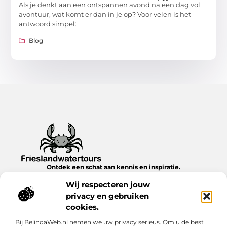
Als je denkt aan een ontspannen avond na een dag vol
avontuur, wat komt er dan in je op? Voor velen is het
antwoord simpel:
Blog
Ontdek een schat aan kennis en inspiratie.
Blader door onze blogs en artikelen en laat je verrassen door
Wij respecteren jouw
nieuwe inzichten en ideeën.
privacy en gebruiken
Bericht categorie
cookies.
Bij BelindaWeb.nl nemen we uw privacy serieus. Om u de best