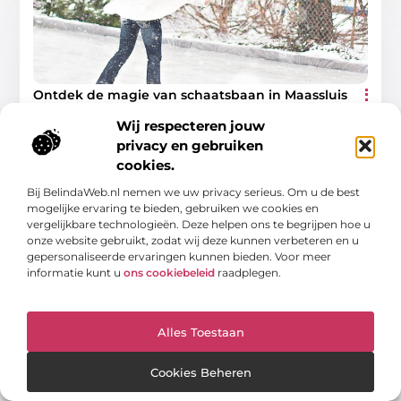
Ontdek de magie van schaatsbaan in Maassluis
Als de winter aanbreekt, verandert Maassluis in een
Wij respecteren jouw
betoverende wereld van ijs en plezier. Voor veel lokale
families en schaatsliefhebbers is een bezoek aan
privacy en gebruiken
de schaatsbaan
cookies.
Winkelen
Bij BelindaWeb.nl nemen we uw privacy serieus. Om u de best
mogelijke ervaring te bieden, gebruiken we cookies en
vergelijkbare technologieën. Deze helpen ons te begrijpen hoe u
onze website gebruikt, zodat wij deze kunnen verbeteren en u
gepersonaliseerde ervaringen kunnen bieden. Voor meer
informatie kunt u
ons cookiebeleid
raadplegen.
WINKELEN
Alles Toestaan
Cookies Beheren