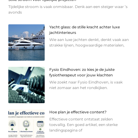
Tijdelijke stroom is vaak onmisbaar. Denk aan een steiger waar ’s
avonds
Yacht glass: de stille kracht achter luxe
jachtinterieurs
Wie aan luxe jachten denkt, denkt vaak aan
strakke lijnen, hoogwaardige materialen,
Fysio Eindhoven: zo kies je de juiste
fysiotherapeut voor jouw klachten
Wie zoekt naar Fysio Eindhoven, is vaak
niet zomaar aan het rondkijken.
Hoe plan je effectieve content?
Effectieve content ontstaat zelden
toevallig. Een goed artikel, een sterke
landingspagina of