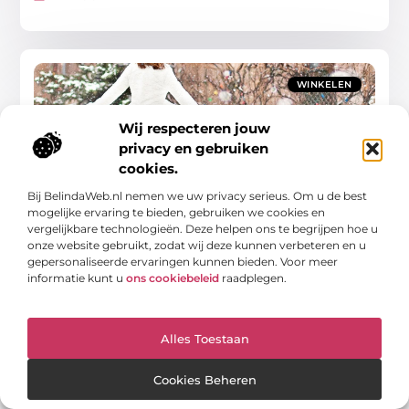
WINKELEN
Wij respecteren jouw
privacy en gebruiken
cookies.
Bij BelindaWeb.nl nemen we uw privacy serieus. Om u de best
Ontdek de magie van schaatsbaan in Maassluis
mogelijke ervaring te bieden, gebruiken we cookies en
Als de winter aanbreekt, verandert Maassluis in een
vergelijkbare technologieën. Deze helpen ons te begrijpen hoe u
betoverende wereld van ijs en plezier. Voor veel lokale
onze website gebruikt, zodat wij deze kunnen verbeteren en u
families en schaatsliefhebbers is een bezoek aan
gepersonaliseerde ervaringen kunnen bieden. Voor meer
de schaatsbaan
informatie kunt u
ons cookiebeleid
raadplegen.
Winkelen
Alles Toestaan
Cookies Beheren
WINKELEN