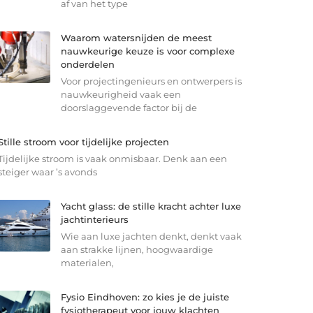
af van het type
Waarom watersnijden de meest
nauwkeurige keuze is voor complexe
onderdelen
Voor projectingenieurs en ontwerpers is
nauwkeurigheid vaak een
doorslaggevende factor bij de
Stille stroom voor tijdelijke projecten
Tijdelijke stroom is vaak onmisbaar. Denk aan een
steiger waar ’s avonds
Yacht glass: de stille kracht achter luxe
jachtinterieurs
Wie aan luxe jachten denkt, denkt vaak
aan strakke lijnen, hoogwaardige
materialen,
Fysio Eindhoven: zo kies je de juiste
fysiotherapeut voor jouw klachten