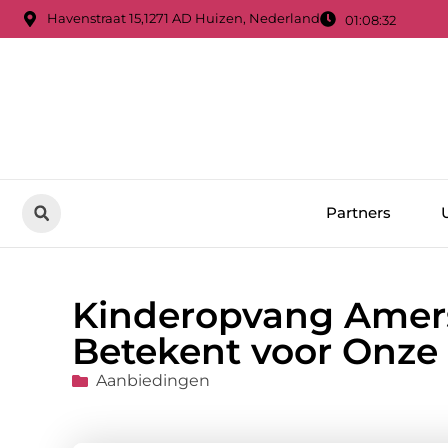
Havenstraat 15,1271 AD Huizen, Nederland
01:08:34
Partners
Kinderopvang Amers
Betekent voor Onz
Aanbiedingen