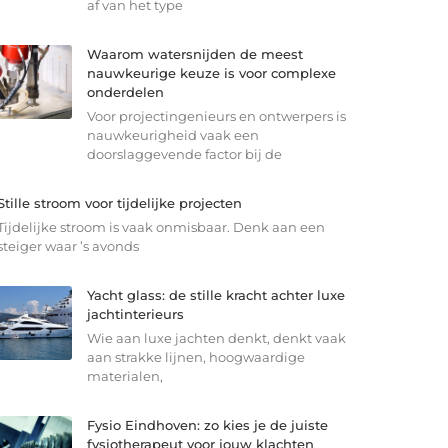
af van het type
Waarom watersnijden de meest
nauwkeurige keuze is voor complexe
onderdelen
Voor projectingenieurs en ontwerpers is
nauwkeurigheid vaak een
doorslaggevende factor bij de
Stille stroom voor tijdelijke projecten
Tijdelijke stroom is vaak onmisbaar. Denk aan een
steiger waar ’s avonds
Yacht glass: de stille kracht achter luxe
jachtinterieurs
Wie aan luxe jachten denkt, denkt vaak
aan strakke lijnen, hoogwaardige
materialen,
Fysio Eindhoven: zo kies je de juiste
fysiotherapeut voor jouw klachten