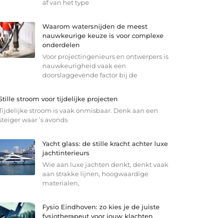
af van het type
Waarom watersnijden de meest
nauwkeurige keuze is voor complexe
onderdelen
Voor projectingenieurs en ontwerpers is
nauwkeurigheid vaak een
doorslaggevende factor bij de
Stille stroom voor tijdelijke projecten
Tijdelijke stroom is vaak onmisbaar. Denk aan een
steiger waar ’s avonds
Yacht glass: de stille kracht achter luxe
jachtinterieurs
Wie aan luxe jachten denkt, denkt vaak
aan strakke lijnen, hoogwaardige
materialen,
Fysio Eindhoven: zo kies je de juiste
fysiotherapeut voor jouw klachten