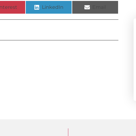
nterest
LinkedIn
Email