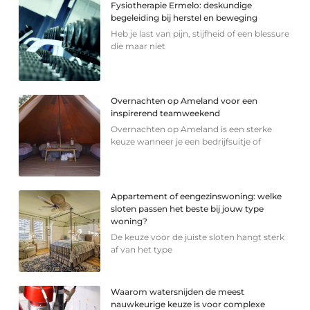
Fysiotherapie Ermelo: deskundige
begeleiding bij herstel en beweging
Heb je last van pijn, stijfheid of een blessure
die maar niet
Overnachten op Ameland voor een
inspirerend teamweekend
Overnachten op Ameland is een sterke
keuze wanneer je een bedrijfsuitje of
Appartement of eengezinswoning: welke
sloten passen het beste bij jouw type
woning?
De keuze voor de juiste sloten hangt sterk
af van het type
Waarom watersnijden de meest
nauwkeurige keuze is voor complexe