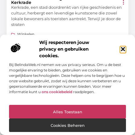
Kerkrade
Kerkrade, een stad doordrenkt van rijke geschiedenis en
cultuur, herbergt een levendige kunstscene die zowel
lokale bewoners als toeristen aantrekt. Terwijl je door de
straten
Winkelen
Wij respecteren jouw
privacy en gebruiken
cookies.
WINKELEN
Bij BelindaWeb.nl nemen we uw privacy serieus. Om u de best
mogelijke ervaring te bieden, gebruiken we cookies en
vergelijkbare technologieën. Deze helpen ons te begrijpen hoe u
onze website gebruikt, zodat wij deze kunnen verbeteren en u
gepersonaliseerde ervaringen kunnen bieden. Voor meer
informatie kunt u
ons cookiebeleid
raadplegen.
Ontdek de magie van schaatsbaan in Maassluis
Als de winter aanbreekt, verandert Maassluis in een
Alles Toestaan
betoverende wereld van ijs en plezier. Voor veel lokale
families en schaatsliefhebbers is een bezoek aan
Cookies Beheren
de schaatsbaan