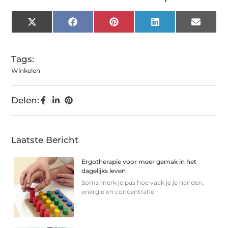
X
Facebook
Pinterest
LinkedIn
Email
(Twitter)
Tags:
Winkelen
Delen:
Laatste Bericht
Ergotherapie voor meer gemak in het
dagelijks leven
Soms merk je pas hoe vaak je je handen,
energie en concentratie