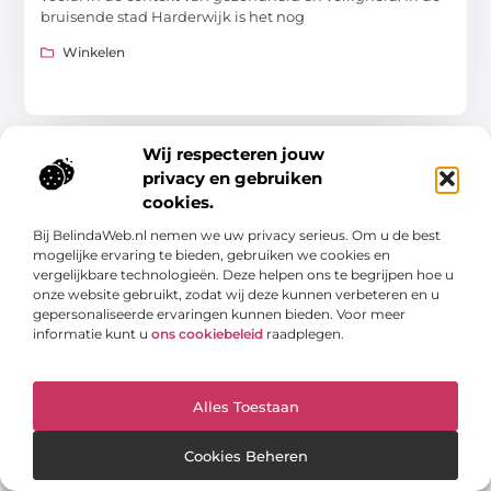
bruisende stad Harderwijk is het nog
Winkelen
Wij respecteren jouw
privacy en gebruiken
cookies.
Bij BelindaWeb.nl nemen we uw privacy serieus. Om u de best
mogelijke ervaring te bieden, gebruiken we cookies en
vergelijkbare technologieën. Deze helpen ons te begrijpen hoe u
onze website gebruikt, zodat wij deze kunnen verbeteren en u
gepersonaliseerde ervaringen kunnen bieden. Voor meer
informatie kunt u
ons cookiebeleid
raadplegen.
Ontdek een schat aan kennis en inspiratie.
Blader door onze blogs en artikelen en laat je verrassen door
nieuwe inzichten en ideeën.
Alles Toestaan
Bericht categorie
Cookies Beheren