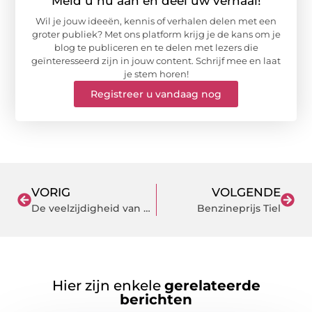
Meld u nu aan en deel uw verhaal!
Wil je jouw ideeën, kennis of verhalen delen met een
groter publiek? Met ons platform krijg je de kans om je
blog te publiceren en te delen met lezers die
geïnteresseerd zijn in jouw content. Schrijf mee en laat
je stem horen!
Registreer u vandaag nog
VORIG
VOLGENDE
De veelzijdigheid van op maat gemaakte kartonnen dozen: De perfecte verpakkingsoplossing voor elke b
Benzineprijs Tiel
Hier zijn enkele
gerelateerde
berichten